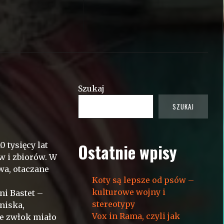
Szukaj
SZUKAJ
 tysięcy lat
Ostatnie wpisy
w i zbiorów. W
wa, otaczane
Koty są lepsze od psów –
kulturowe wojny i
i Bastet –
stereotypy
niska,
Vox in Rama, czyli jak
ie zwłok miało