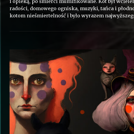
i opieką, po śmierci mumifikowane. Kot był wcielen
radości, domowego ogniska, muzyki, tańca i płod
kotom nieśmiertelność i było wyrazem najwyższeg