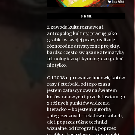
O MNIE
Z zawodu kulturoznawca i
antropolog kultury, pracuję jako
grafik i w swojej pracy realizuję
różnorodne artystyczne projekty,
bardzo często związane z tematyką
felinologiczną i kynologiczną, choć
nie tylko.
Od 2008 r. prowadzę hodowlę kotów
rasy Peterbald, od tego czasu
jestem zafascynowana światem
kotów rasowych i przedstawiam go
z różnych punktów widzenia –
literacko – bo jestem autorką
„niegrzecznych” tekstów o kotach,
ale i poprzez różne techniki
wizualne, od fotografii, poprzez
grafikę akwarelową, aż do grafiki