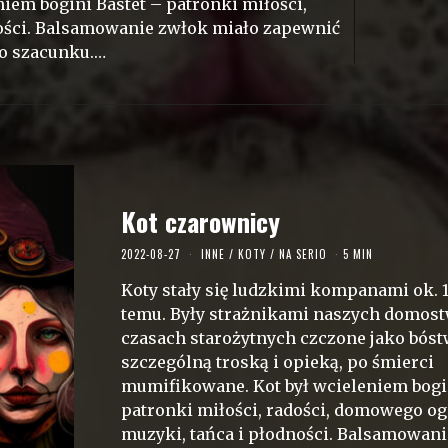
iem bogini Bastet – patronki miłości,
ności. Balsamowanie zwłok miało zapewnić
o szacunku.…
Kot czarownicy
2022-08-27
INNE
/
KOTY
/
NA SERIO
5 MIN
Koty stały się ludzkimi kompanami ok. 10
temu. Były strażnikami naszych domost
czasach starożytnych czczone jako bóst
szczególną troską i opieką, po śmierci
mumifikowane. Kot był wcieleniem bogin
patronki miłości, radości, domowego og
muzyki, tańca i płodności. Balsamowan