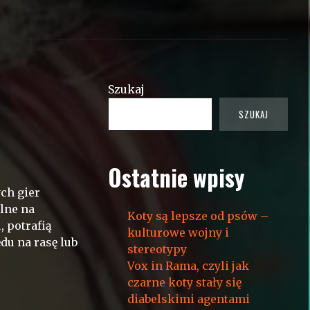
Szukaj
SZUKAJ
Ostatnie wpisy
ch gier
lne na
Koty są lepsze od psów –
 potrafią
kulturowe wojny i
du na rasę lub
stereotypy
Vox in Rama, czyli jak
czarne koty stały się
diabelskimi agentami