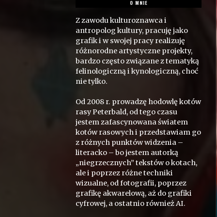
O MNIE
Z zawodu kulturoznawca i
antropolog kultury, pracuję jako
grafik i w swojej pracy realizuję
różnorodne artystyczne projekty,
bardzo często związane z tematyką
felinologiczną i kynologiczną, choć
nie tylko.
Od 2008 r. prowadzę hodowlę kotów
rasy Peterbald, od tego czasu
jestem zafascynowana światem
kotów rasowych i przedstawiam go
z różnych punktów widzenia –
literacko – bo jestem autorką
„niegrzecznych” tekstów o kotach,
ale i poprzez różne techniki
wizualne, od fotografii, poprzez
grafikę akwarelową, aż do grafiki
cyfrowej, a ostatnio również AI.